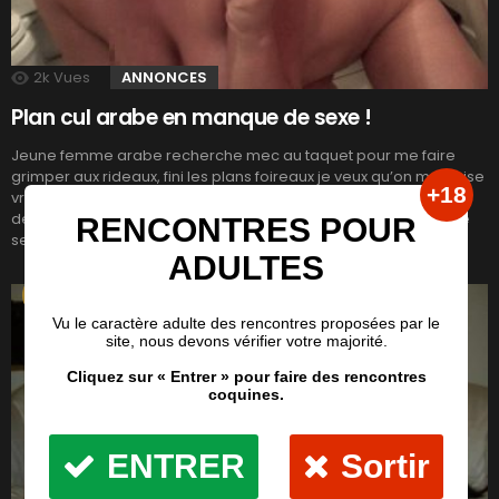
2k
Vues
ANNONCES
Plan cul arabe en manque de sexe !
Jeune femme arabe recherche mec au taquet pour me faire
grimper aux rideaux, fini les plans foireaux je veux qu’on me baise
vraiment, salement et fermement ! Tu es bien fait, viril, une bete
de sexe ? viens rencontrer la beurette coquine que je suis tu ne
seras pas déçu ! Envoyer un message privé […]
LIRE LA SUITE