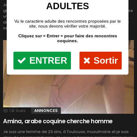
Jeune femme arabe recherche mec au taquet pour me faire
grimper aux rideaux, fini les plans foireaux je veux qu’on me baise
vraiment, salement et fermement ! Tu es bien fait, viril, une bete
de sexe ? viens rencontrer la beurette coquine que je suis tu ne
seras pas déçu ! Envoyer un message privé […]
LIRE LA SUITE
1.1k
Vues
ANNONCES
Amina, arabe coquine cherche homme
Je suis une femme de 23 ans, à Toulouse, musulmane et je suis