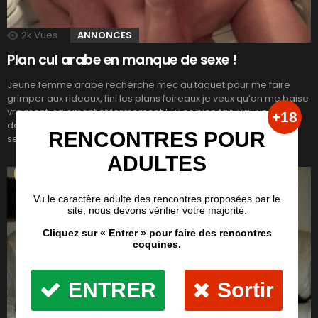
2k
Vues
ANNONCES
Plan cul arabe en manque de sexe !
Jeune femme arabe recherche mec au taquet pour me faire
grimper aux rideaux, fini les plans foireaux je veux qu’on me baise
vraiment, salement et fermement ! Tu es bien fait, viril, une bete
de sexe ? viens rencontrer la beurette coquine que je suis tu ne
seras pas déçu ! Envoyer un message privé […]
LIRE LA SUITE