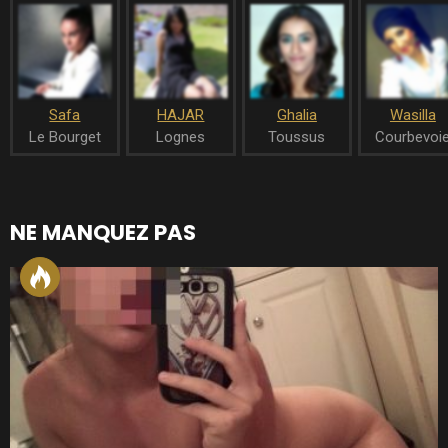
Safa
HAJAR
Ghalia
Wasilla
Le Bourget
Lognes
Toussus
Courbevoi
NE MANQUEZ PAS