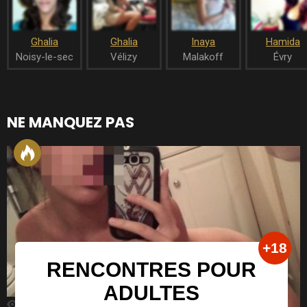
Ghalia
Ghalia
Inaya
Hamida
Noisy-le-sec
Vélizy
Malakoff
Évry
NE MANQUEZ PAS
2k
Vues
ANNONCES