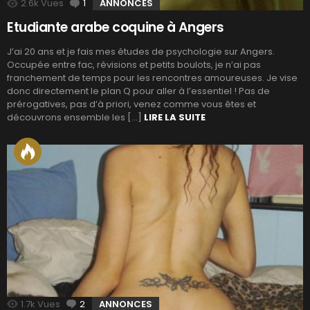
2.6k
Vues
1
Commentaire
ANNONCES
Etudiante arabe coquine à Angers
J’ai 20 ans et je fais mes études de psychologie sur Angers.
Occupée entre fac, révisions et petits boulots, je n’ai pas
franchement de temps pour les rencontres amoureuses. Je vise
donc directement le plan Q pour aller à l’essentiel ! Pas de
prérogatives, pas d’à priori, venez comme vous êtes et
découvrons ensemble les […]
LIRE LA SUITE
1.7k
Vues
2
Commentaires
ANNONCES