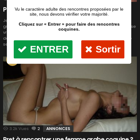
Plan cul arabe en manque de sexe !
Jeune femme arabe recherche mec au taquet pour me faire
grimper aux rideaux, fini les plans foireaux je veux qu’on me baise
vraiment, salement et fermement ! Tu es bien fait, viril, une bete
de sexe ? viens rencontrer la beurette coquine que je suis tu ne
seras pas déçu ! Envoyer un message privé […]
LIRE LA SUITE
3.2k
Vues
2
Commentaires
ANNONCES
Pret à rencontrer une femme arabe coquine ?