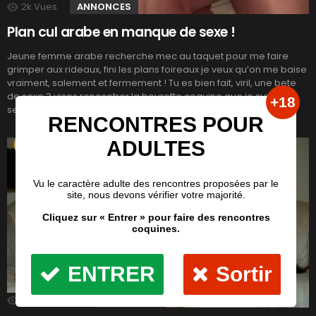
2k
Vues
ANNONCES
Plan cul arabe en manque de sexe !
Jeune femme arabe recherche mec au taquet pour me faire
grimper aux rideaux, fini les plans foireaux je veux qu’on me baise
vraiment, salement et fermement ! Tu es bien fait, viril, une bete
de sexe ? viens rencontrer la beurette coquine que je suis tu ne
seras pas déçu ! Envoyer un message privé […]
LIRE LA SUITE
3.2k
Vues
2
Commentaires
ANNONCES